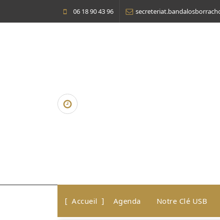
Aller
06 18 90 43 96
secreteriat.bandalosborrac
au
contenu
Accueil
Agenda
Notre Clé USB