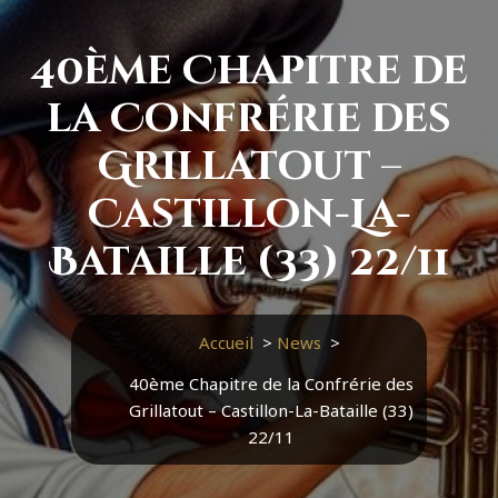
40ème Chapitre de
la Confrérie des
Grillatout –
Castillon-La-
Bataille (33) 22/11
Accueil
>
News
>
40ème Chapitre de la Confrérie des
Grillatout – Castillon-La-Bataille (33)
22/11