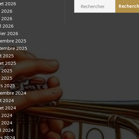
Rechercher :
let 2026
n 2026
 2026
il 2026
rier 2026
embre 2025
tembre 2025
t 2025
let 2025
n 2025
 2025
s 2025
embre 2024
t 2024
let 2024
n 2024
 2024
il 2024
s 2024