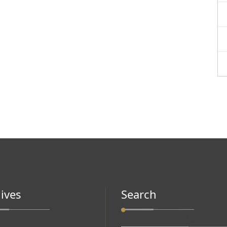
ives
Search