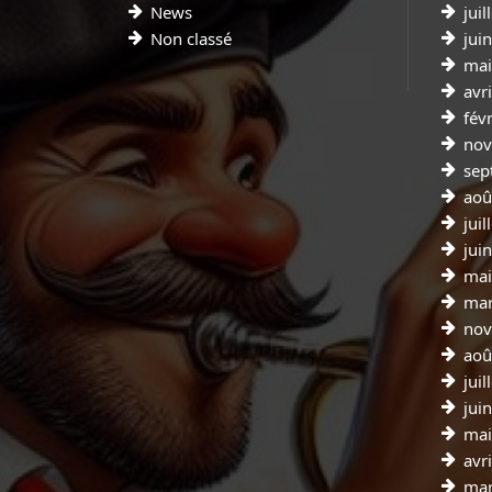
News
juil
Non classé
jui
mai
avr
fév
nov
sep
aoû
juil
jui
mai
mar
nov
aoû
juil
jui
mai
avr
mar