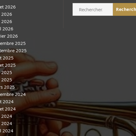
Rechercher :
let 2026
n 2026
 2026
il 2026
rier 2026
embre 2025
tembre 2025
t 2025
let 2025
n 2025
 2025
s 2025
embre 2024
t 2024
let 2024
n 2024
 2024
il 2024