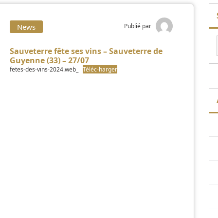
News
Publié par
Sauveterre fête ses vins – Sauveterre de
Guyenne (33) – 27/07
fetes-des-vins-2024.web_
Téléc-harger