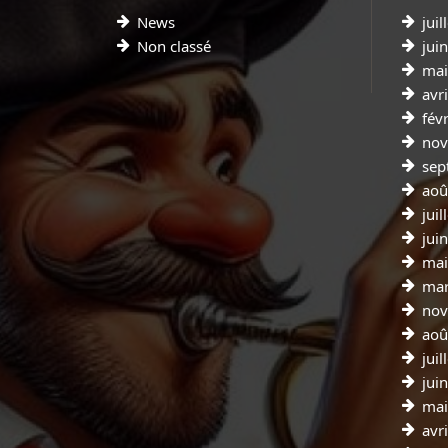
News
juil
Non classé
jui
mai
avr
fév
nov
sep
aoû
juil
jui
mai
mar
nov
aoû
juil
jui
mai
avr