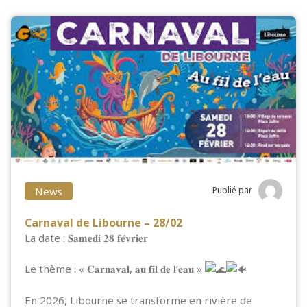
News
Publié par
Carnaval de Libourne – 28/02
La date : 𝐒𝐚𝐦𝐞𝐝𝐢 𝟐𝟖 𝐟𝐞́𝐯𝐫𝐢𝐞𝐫
Le thème : « 𝐂𝐚𝐫𝐧𝐚𝐯𝐚𝐥, 𝐚𝐮 𝐟𝐢𝐥 𝐝𝐞 𝐥’𝐞𝐚𝐮 »
En 2026, Libourne se transforme en rivière de