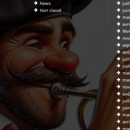
News
juil
Non classé
jui
mai
avr
fév
nov
sep
aoû
juil
jui
mai
mar
nov
aoû
juil
jui
mai
avr
mar