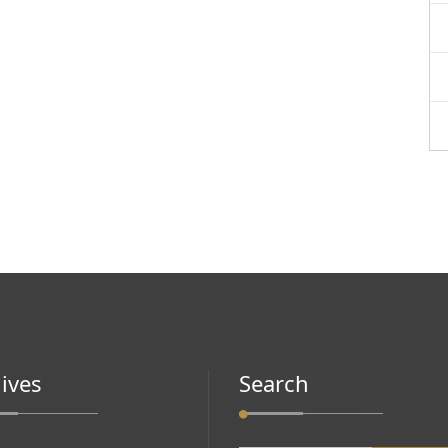
ives
Search