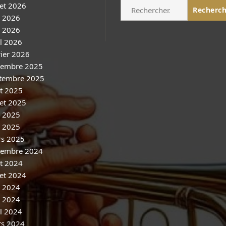
Rechercher :
let 2026
n 2026
 2026
il 2026
rier 2026
embre 2025
tembre 2025
t 2025
let 2025
n 2025
 2025
s 2025
embre 2024
t 2024
let 2024
n 2024
 2024
il 2024
s 2024