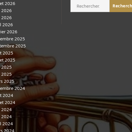
Rechercher :
let 2026
n 2026
 2026
il 2026
rier 2026
embre 2025
tembre 2025
t 2025
let 2025
n 2025
 2025
s 2025
embre 2024
t 2024
let 2024
n 2024
 2024
il 2024
s 2024