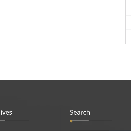
ives
Search