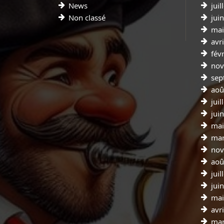
News
juil
Non classé
jui
mai
avr
fév
nov
sep
aoû
juil
jui
mai
mar
nov
aoû
juil
jui
mai
avr
mar