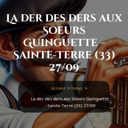
La der des ders aux
Soeurs
Guinguette –
Sainte-Terre (33)
27/09
Accueil
>
News
>
La der des ders aux Soeurs Guinguette
– Sainte-Terre (33) 27/09