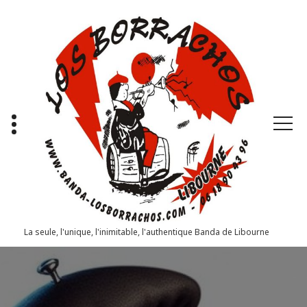
Aller
au
contenu
La seule, l'unique, l'inimitable, l'authentique Banda de Libourne