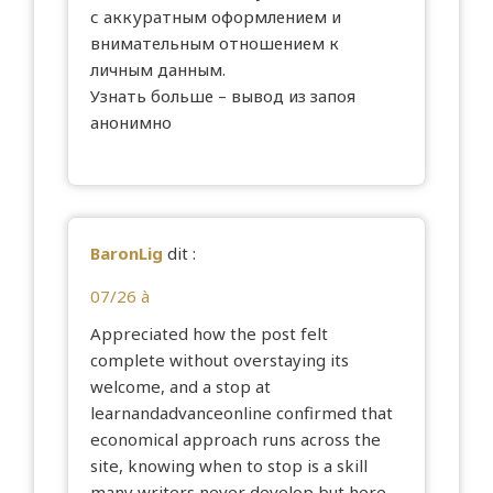
с аккуратным оформлением и
внимательным отношением к
личным данным.
Узнать больше –
вывод из запоя
анонимно
BaronLig
dit :
07/26 à
Appreciated how the post felt
complete without overstaying its
welcome, and a stop at
learnandadvanceonline
confirmed that
economical approach runs across the
site, knowing when to stop is a skill
many writers never develop but here