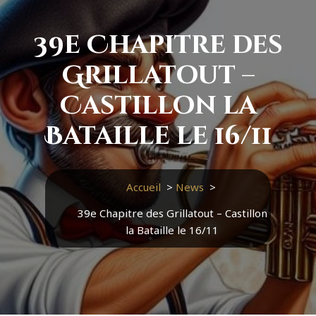
39e Chapitre des
Grillatout –
Castillon la
Bataille le 16/11
Accueil
>
News
>
39e Chapitre des Grillatout – Castillon
la Bataille le 16/11