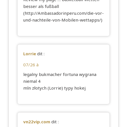
besser als fußball
(
http://Ambassadorinperu.com/die-vor-
und-nachteile-von-Mobilen-wettapps/
)
Lorrie
dit :
07/26 à
legalny bukmacher fortuna wygrana
niemal 4
mln złotych (
Lorrie
) typy hokej
vn22vip.com
dit :