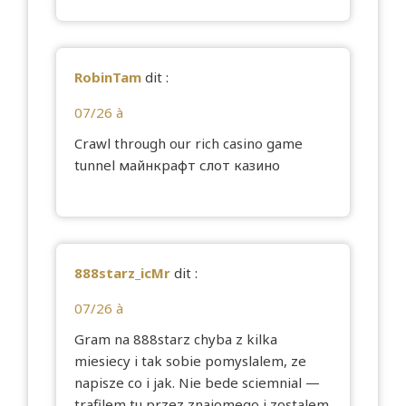
RobinTam
dit :
07/26 à
Crawl through our rich casino game
tunnel
майнкрафт слот казино
888starz_icMr
dit :
07/26 à
Gram na 888starz chyba z kilka
miesiecy i tak sobie pomyslalem, ze
napisze co i jak. Nie bede sciemnial —
trafilem tu przez znajomego i zostalem