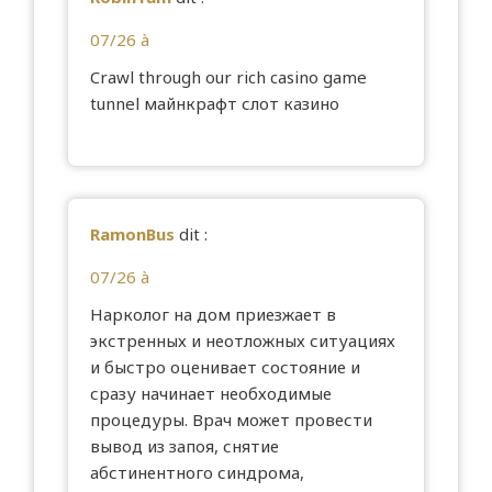
07/26 à
Crawl through our rich casino game
tunnel
майнкрафт слот казино
RamonBus
dit :
07/26 à
Нарколог на дом приезжает в
экстренных и неотложных ситуациях
и быстро оценивает состояние и
сразу начинает необходимые
процедуры. Врач может провести
вывод из запоя, снятие
абстинентного синдрома,