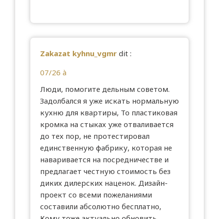
Zakazat kyhnu_vgmr
dit :
07/26 à
Люди, помогите дельным советом.
Задолбался я уже искать нормальную
кухню для квартиры, То пластиковая
кромка на стыках уже отваливается
до тех пор, не протестировал
единственную фабрику, которая не
наваривается на посредничестве и
предлагает честную стоимость без
диких дилерских наценок. Дизайн-
проект со всеми пожеланиями
составили абсолютно бесплатно,
Кому тоже актуально обновить