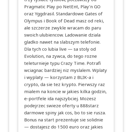
Pragmatic Play po NetEnt, Play’n GO
oraz Yggdrasil. Standardowe Gates of
Olympus i Book of Dead masz od reki,
ale szczerze zwykle wracam do paru
swoich ulubiencow. Ladowanie dziala
gladko nawet na slabszym telefonie.
Dla tych co lubia live — sa stoly od
Evolution, na zywca, do tego rozne
teleturnieje typu Crazy Time. Potrafi
wciagnac bardziej niz myslalem. Wplaty
i wyplaty — korzystam z BLIK-a i
crypto, da sie tez krypto. Pierwszy raz
mialem na koncie w jakies kilka godzin,
e-portfele ida najszybciej. Mozesz
podejrzec swieze oferty u
888starz
darmowe spiny
jak cos, bo to sie rusza.
Bonus na start prezentuje sie solidnie
— dostajesz do 1500 euro oraz jakies