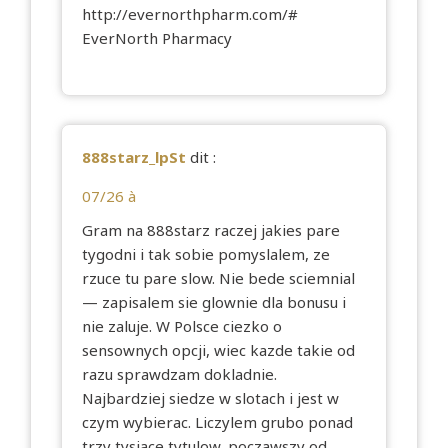
http://evernorthpharm.com/#
EverNorth Pharmacy
888starz_lpSt
dit :
07/26 à
Gram na 888starz raczej jakies pare
tygodni i tak sobie pomyslalem, ze
rzuce tu pare slow. Nie bede sciemnial
— zapisalem sie glownie dla bonusu i
nie zaluje. W Polsce ciezko o
sensownych opcji, wiec kazde takie od
razu sprawdzam dokladnie.
Najbardziej siedze w slotach i jest w
czym wybierac. Liczylem grubo ponad
trzy tysiace tytulow, poczawszy od