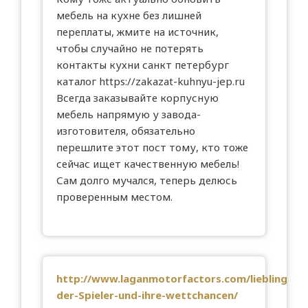
мебель на кухне без лишней
переплаты, жмите на источник,
чтобы случайно не потерять
контакты кухни санкт петербург
каталог
https://zakazat-kuhnyu-jep.ru
Всегда заказывайте корпусную
мебель напрямую у завода-
изготовителя, обязательно
перешлите этот пост тому, кто тоже
сейчас ищет качественную мебель!
Сам долго мучался, теперь делюсь
проверенным местом.
http://www.laganmotorfactors.com/lieblingsm
der-Spieler-und-ihre-wettchancen/