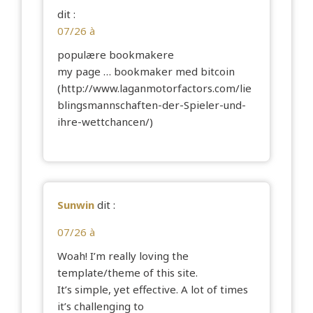
dit :
07/26 à
populære bookmakere
my page … bookmaker med bitcoin
(
http://www.laganmotorfactors.com/lie
blingsmannschaften-der-Spieler-und-
ihre-wettchancen/
)
Sunwin
dit :
07/26 à
Woah! I’m really loving the
template/theme of this site.
It’s simple, yet effective. A lot of times
it’s challenging to