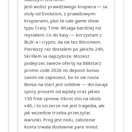
Jesli wolisz prawdziwego krupiera — sa
stoly od Evolution, z prawdziwymi
krupierami, plus te cale game show
typu Crazy Time. Wciaga bardziej niz
myslalem. Co do kasy — korzystam z
BLIK-a i crypto, da sie tez Bitcoinem.
Pierwszy raz dostalem po jakichs 24h,
Skrillem sa najszybsze. Mozesz
podejrzec swieze oferty na
888starz
promo code 2026 no deposit bonus
zanim sie zapiszesz, bo to sie rusza.
Bonus na start jest solidnie — dorzucaja
spory procent od wplaty oraz jakies
150 free spinow. Obrot stoi na okolo
x40, i to szczerze nie jest tragedia, ale
jak wszedzie trzeba przeczytac
warunki. Prog jest niski, zalozenie
konta trwala doslownie pare minut.