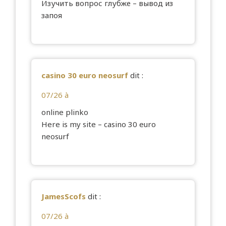
Изучить вопрос глубже –
вывод из
запоя
casino 30 euro neosurf
dit :
07/26 à
online plinko
Here is my site –
casino 30 euro
neosurf
JamesScofs
dit :
07/26 à