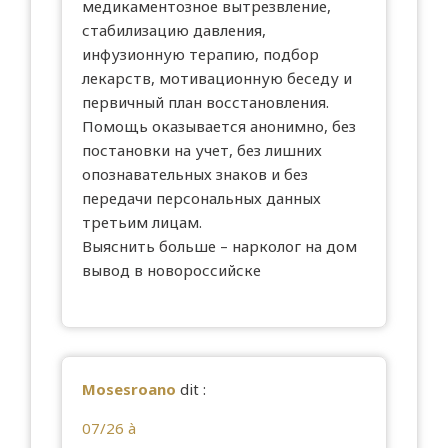
медикаментозное вытрезвление,
стабилизацию давления,
инфузионную терапию, подбор
лекарств, мотивационную беседу и
первичный план восстановления.
Помощь оказывается анонимно, без
постановки на учет, без лишних
опознавательных знаков и без
передачи персональных данных
третьим лицам.
Выяснить больше –
нарколог на дом
вывод в новороссийске
Mosesroano
dit :
07/26 à