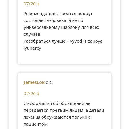
07/26 à
Рекомендации строятся вокруг
состояния человека, а не по
универсальному шаблону для всех
случаев.
Разобраться лучше –
vyvod iz zapoya
lyubercy
JamesLok
dit :
07/26 à
Информация об обращении не
передается третьим лицам, а детали
лечения обсуждаются только с
пациентом.