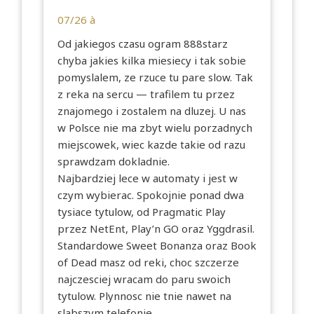
07/26 à
Od jakiegos czasu ogram 888starz
chyba jakies kilka miesiecy i tak sobie
pomyslalem, ze rzuce tu pare slow. Tak
z reka na sercu — trafilem tu przez
znajomego i zostalem na dluzej. U nas
w Polsce nie ma zbyt wielu porzadnych
miejscowek, wiec kazde takie od razu
sprawdzam dokladnie.
Najbardziej lece w automaty i jest w
czym wybierac. Spokojnie ponad dwa
tysiace tytulow, od Pragmatic Play
przez NetEnt, Play’n GO oraz Yggdrasil.
Standardowe Sweet Bonanza oraz Book
of Dead masz od reki, choc szczerze
najczesciej wracam do paru swoich
tytulow. Plynnosc nie tnie nawet na
slabszym telefonie.