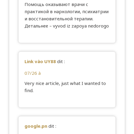
Помощь оказывают врачи с
практикой в наркологии, психиатрии
и восстановительной терапии.
Детальнее –
vyvod iz zapoya nedorogo
Link vào UY88
dit :
07/26 à
Very nice article, just what I wanted to
find.
google.pn
dit :