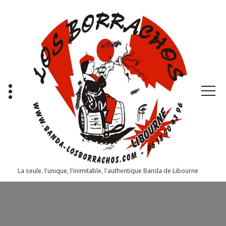
Aller
au
contenu
La seule, l'unique, l'inimitable, l'authentique Banda de Libourne